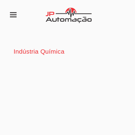
Indústria Química
Equipamentos de alta
performance para a Indústria
Química
A JP Automação oferece equipamentos e serviços
personalizados para atender às necessidades da
indústria química, um setor que exige altos
padrões de higiene, precisão térmica e
confiabilidade operacional.