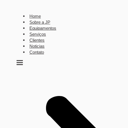
Ir
para
Home
o
Sobre a JP
conteúdo
Equipamentos
Serviços
Clientes
Noticias
Contato