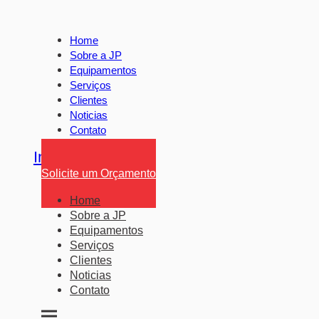
Home
Sobre a JP
Equipamentos
Serviços
Clientes
Noticias
Contato
Instagram
Facebook
Linkedin
Solicite um Orçamento
Home
Sobre a JP
Equipamentos
Serviços
Clientes
Noticias
Contato